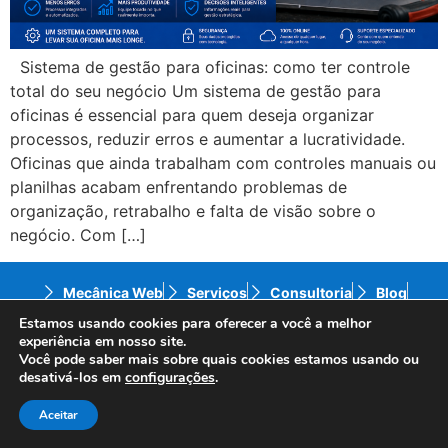
Sistema de gestão para oficinas: como ter controle
total do seu negócio Um sistema de gestão para
oficinas é essencial para quem deseja organizar
processos, reduzir erros e aumentar a lucratividade.
Oficinas que ainda trabalham com controles manuais ou
planilhas acabam enfrentando problemas de
organização, retrabalho e falta de visão sobre o
negócio. Com […]
Mecânica Web
Serviços
Consultoria
Blog
Contato
Política de Privacidade
Estamos usando cookies para oferecer a você a melhor
experiência em nosso site.
Você pode saber mais sobre quais cookies estamos usando ou
© 2024 Mecânica Web – Todos os direitos reservados
desativá-los em
configurações
.
– Website desenvolvido por
ID7 Studio.
Aceitar