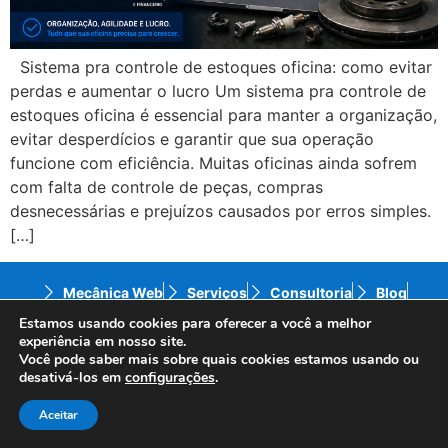
Sistema pra controle de estoques oficina: como evitar
perdas e aumentar o lucro Um sistema pra controle de
estoques oficina é essencial para manter a organização,
evitar desperdícios e garantir que sua operação
funcione com eficiência. Muitas oficinas ainda sofrem
com falta de controle de peças, compras
desnecessárias e prejuízos causados por erros simples.
[…]
Mecânica Web
Serviços
Consultoria
Blog
Contato
Política de Privacidade
Estamos usando cookies para oferecer a você a melhor
experiência em nosso site.
Você pode saber mais sobre quais cookies estamos usando ou
© 2024 Mecânica Web – Todos os direitos reservados
desativá-los em
configurações
.
– Website desenvolvido por
ID7 Studio.
Aceitar