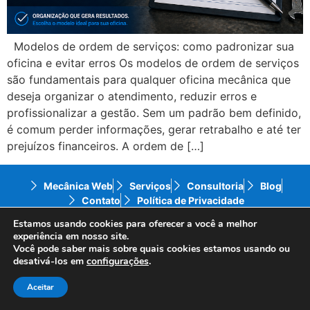
Modelos de ordem de serviços: como padronizar sua
oficina e evitar erros Os modelos de ordem de serviços
são fundamentais para qualquer oficina mecânica que
deseja organizar o atendimento, reduzir erros e
profissionalizar a gestão. Sem um padrão bem definido,
é comum perder informações, gerar retrabalho e até ter
prejuízos financeiros. A ordem de […]
Mecânica Web
Serviços
Consultoria
Blog
Contato
Política de Privacidade
Estamos usando cookies para oferecer a você a melhor
experiência em nosso site.
© 2024 Mecânica Web – Todos os direitos reservados
Você pode saber mais sobre quais cookies estamos usando ou
– Website desenvolvido por
ID7 Studio.
desativá-los em
configurações
.
Aceitar